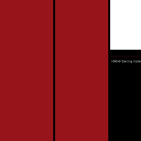
I-39049 Sterzing Vipi