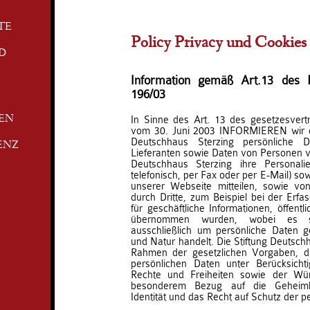
TE
Policy Privacy und Cookies
D
Information gemäß Art.13 des Le
196/03
In Sinne des Art. 13 des gesetzesvert
TEN
vom 30. Juni 2003 INFORMIEREN wir da
Deutschhaus Sterzing persönliche
ENZ
Lieferanten sowie Daten von Personen ver
Deutschhaus Sterzing ihre Personalien
telefonisch, per Fax oder per E-Mail) so
unserer Webseite mitteilen, sowie v
durch Dritte, zum Beispiel bei der Erf
für geschäftliche Informationen, öffent
übernommen wurden, wobei es si
ausschließlich um persönliche Daten g
und Natur handelt. Die Stiftung Deutschh
Rahmen der gesetzlichen Vorgaben, d
persönlichen Daten unter Berücksich
Rechte und Freiheiten sowie der Wür
besonderem Bezug auf die Geheimha
Identität und das Recht auf Schutz der pe