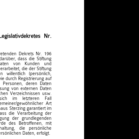
gislativdekretes Nr.
retenden Dekrets Nr. 196
rüber, dass die Stiftung
 Daten von Kunden und
arbeitet, die der Stiftung
 willentlich (persönlich,
wie durch Registrierung auf
on Personen, deren Daten
assung von externen Daten
lichen Verzeichnissen usw.
ch im letzteren Fall
emeiner/gewöhnlicher Art
aus Sterzing garantiert im
ass die Verarbeitung der
tigung der grundlegenden
de des Betroffenen, mit
ltung, die persönliche
rsönlichen Daten, erfolgt.