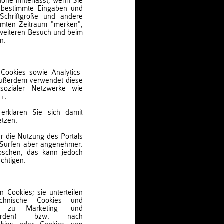
one hinterlässt, wenn Sie
l bestimmte Eingaben und
 Schriftgröße und andere
mmten Zeitraum "merken",
 weiteren Besuch und beim
n.
Cookies sowie Analytics-
 Außerdem verwendet diese
sozialer Netzwerke wie
+.
erklären Sie sich damit
etzen.
r die Nutzung des Portals
s Surfen aber angenehmer.
löschen, das kann jedoch
ächtigen.
 Cookies; sie unterteilen
chnische Cookies und
die zu Marketing- und
erden) bzw. nach