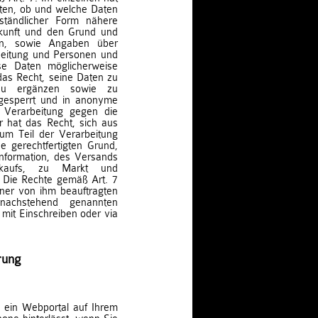
lten, ob und welche Daten
ständlicher Form nähere
kunft und den Grund und
en, sowie Angaben über
beitung und Personen und
se Daten möglicherweise
das Recht, seine Daten zu
d zu ergänzen sowie zu
 gesperrt und in anonyme
 Verarbeitung gegen die
r hat das Recht, sich aus
zum Teil der Verarbeitung
e gerechtfertigten Grund,
formation, des Versands
rkaufs, zu Markt und
 Die Rechte gemäß Art. 7
iner von ihm beauftragten
nachstehend genannten
mit Einschreiben oder via
rung
ie ein Webportal auf Ihrem