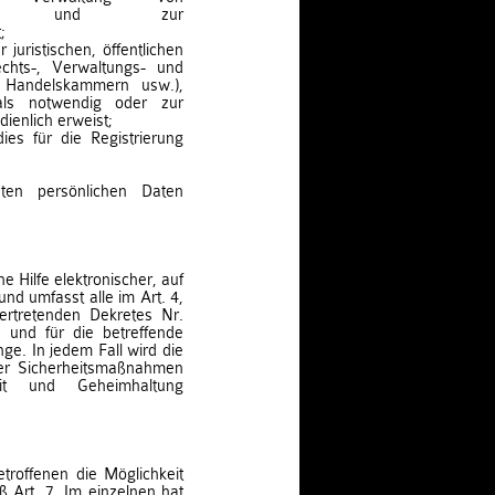
chkeiten und zur
;
 juristischen, öffentlichen
chts-, Verwaltungs- und
, Handelskammern usw.),
als notwendig oder zur
ienlich erweist;
dies für die Registrierung
eten persönlichen Daten
 Hilfe elektronischer, auf
und umfasst alle im Art. 4,
ertretenden Dekretes Nr.
und für die betreffende
ge. In jedem Fall wird die
ler Sicherheitsmaßnahmen
eit und Geheimhaltung
troffenen die Möglichkeit
Art. 7. Im einzelnen hat