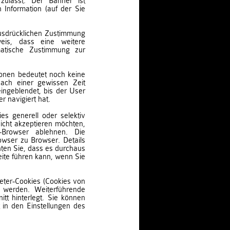
 zulässt. Der Banner ist
n Information (auf der Sie
ausdrücklichen Zustimmung
eis, dass eine weitere
matische Zustimmung zur
ationen bedeutet noch keine
ach einer gewissen Zeit
ingeblendet, bis der User
 navigiert hat.
s generell oder selektiv
icht akzeptieren möchten,
Browser ablehnen. Die
owser zu Browser. Details
hten Sie, dass es durchaus
ite führen kann, wenn Sie
eter-Cookies (Cookies von
 werden. Weiterführende
itt hinterlegt. Sie können
t in den Einstellungen des