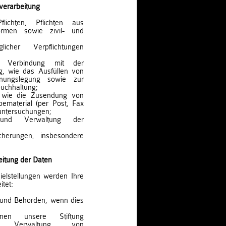
verarbeitung
lichten, Pflichten aus
ormen sowie zivil- und
licher Verpflichtungen
in Verbindung mit der
ung, wie das Ausfüllen von
hnungslegung sowie zur
uchhaltung;
rt wie die Zusendung von
ematerial (per Post, Fax
untersuchungen;
und Verwaltung der
sicherungen, insbesondere
itung der Daten
elstellungen werden Ihre
itet:
n und Behörden, wenn dies
enen unsere Stiftung
ur Verwaltung von