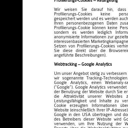
Profilierungs-Cookies – Retargeting
Wir weisen Sie darauf hin, dass 
Profilierungs-Cookies keine per
gespeichert werden und es werden auch 
Ihren personenbezogenen Daten zus
Profilierungs-Cookie können keine Perso
sondern es werden lediglich Informa
anonymisierte Informationen zur gezie
interessenbasierten Marketingkampagne
Setzen von Profilierungs-Cookies verhi
Sie diese direkt über die Browserei
angeführte Beschreibungen).
Webtracking – Google Analytics
Um unser Angebot stetig zu verbessern 
wir sogenannte Tracking-Technologie
Google Analytics, einen Webanaly-s
("Google"). Google Analytics verwendet 
der Benutzung der Website durch Sie e
die Attraktivität unserer Websites
Leistungsfähigkeit und Inhalte zu v
Cookie erzeugten Informationen übe
Website (einschließlich Ihrer IP-Adresse
Google in den USA übertragen und dort
des Betreibers dieser Website wird Go
verwenden, um Ihre Nutzung der W