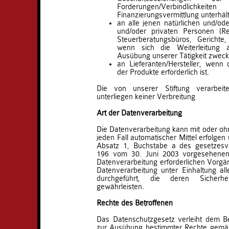
Forderungen/Verbindli
Finanzierungsvermittlung unterhält
an alle jenen natürlichen und/oder
und/oder privaten Personen (Re
Steuerberatungsbüros, Gerichte
wenn sich die Weiterleitung 
Ausübung unserer Tätigkeit zweckd
an Lieferanten/Hersteller, wenn 
der Produkte erforderlich ist.
Die von unserer Stiftung verarbeit
unterliegen keiner Verbreitung
Art der Datenverarbeitung
Die Datenverarbeitung kann mit oder ohne
jeden Fall automatischer Mittel erfolgen 
Absatz 1, Buchstabe a des gesetzesv
196 vom 30. Juni 2003 vorgesehenen 
Datenverarbeitung erforderlichen Vorgän
Datenverarbeitung unter Einhaltung al
durchgeführt, die deren Sicherh
gewährleisten.
Rechte des Betroffenen
Das Datenschutzgesetz verleiht dem Be
zur Ausübung bestimmter Rechte gemäß 