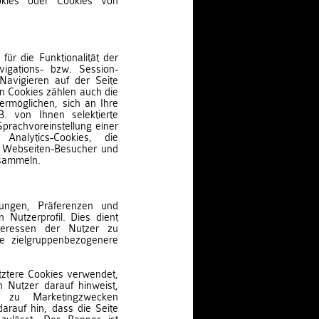
okies oder Cookies von
für die Funktionalität der
vigations- bzw. Session-
 Navigieren auf der Seite
n Cookies zählen auch die
ermöglichen, sich an Ihre
B. von Ihnen selektierte
Sprachvoreinstellung einer
nalytics-Cookies, die
r Webseiten-Besucher und
 sammeln.
llungen, Präferenzen und
 Nutzerprofil. Dies dient
teressen der Nutzer zu
ne zielgruppenbezogenere
tztere Cookies verwendet,
 Nutzer darauf hinweist,
s zu Marketingzwecken
rauf hin, dass die Seite