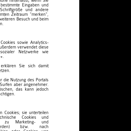
one hinterlässt, wenn Sie
l bestimmte Eingaben und
 Schriftgröße und andere
mmten Zeitraum "merken",
 weiteren Besuch und beim
n.
Cookies sowie Analytics-
 Außerdem verwendet diese
sozialer Netzwerke wie
+.
erklären Sie sich damit
etzen.
r die Nutzung des Portals
s Surfen aber angenehmer.
löschen, das kann jedoch
ächtigen.
 Cookies; sie unterteilen
chnische Cookies und
die zu Marketing- und
erden) bzw. nach