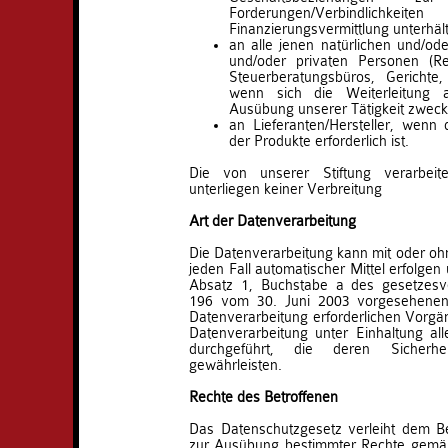
Forderungen/Verbindli
Finanzierungsvermittlung unterhält
an alle jenen natürlichen und/oder
und/oder privaten Personen (Re
Steuerberatungsbüros, Gerichte
wenn sich die Weiterleitung 
Ausübung unserer Tätigkeit zweckd
an Lieferanten/Hersteller, wenn 
der Produkte erforderlich ist.
Die von unserer Stiftung verarbeit
unterliegen keiner Verbreitung
Art der Datenverarbeitung
Die Datenverarbeitung kann mit oder ohne
jeden Fall automatischer Mittel erfolgen 
Absatz 1, Buchstabe a des gesetzesv
196 vom 30. Juni 2003 vorgesehenen 
Datenverarbeitung erforderlichen Vorgän
Datenverarbeitung unter Einhaltung al
durchgeführt, die deren Sicherh
gewährleisten.
Rechte des Betroffenen
Das Datenschutzgesetz verleiht dem Be
zur Ausübung bestimmter Rechte gemäß 