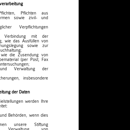
verarbeitung
lichten, Pflichten aus
ormen sowie zivil- und
licher Verpflichtungen
in Verbindung mit der
ung, wie das Ausfüllen von
hnungslegung sowie zur
uchhaltung;
rt wie die Zusendung von
ematerial (per Post, Fax
untersuchungen;
und Verwaltung der
sicherungen, insbesondere
itung der Daten
elstellungen werden Ihre
itet:
n und Behörden, wenn dies
enen unsere Stiftung
ur Verwaltung von