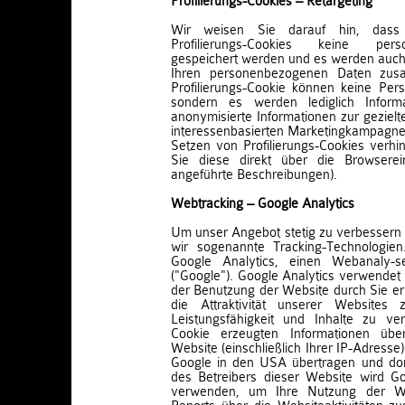
Profilierungs-Cookies – Retargeting
Wir weisen Sie darauf hin, dass 
Profilierungs-Cookies keine per
gespeichert werden und es werden auch 
Ihren personenbezogenen Daten zus
Profilierungs-Cookie können keine Perso
sondern es werden lediglich Informa
anonymisierte Informationen zur gezie
interessenbasierten Marketingkampagne
Setzen von Profilierungs-Cookies verhi
Sie diese direkt über die Browserei
angeführte Beschreibungen).
Webtracking – Google Analytics
Um unser Angebot stetig zu verbessern 
wir sogenannte Tracking-Technologie
Google Analytics, einen Webanaly-s
("Google"). Google Analytics verwendet 
der Benutzung der Website durch Sie e
die Attraktivität unserer Websites
Leistungsfähigkeit und Inhalte zu v
Cookie erzeugten Informationen übe
Website (einschließlich Ihrer IP-Adresse
Google in den USA übertragen und dort
des Betreibers dieser Website wird Go
verwenden, um Ihre Nutzung der W