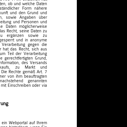
lten, ob und welche Daten
ständlicher Form nähere
kunft und den Grund und
en, sowie Angaben über
beitung und Personen und
se Daten möglicherweise
das Recht, seine Daten zu
d zu ergänzen sowie zu
 gesperrt und in anonyme
 Verarbeitung gegen die
r hat das Recht, sich aus
zum Teil der Verarbeitung
e gerechtfertigten Grund,
formation, des Versands
rkaufs, zu Markt und
 Die Rechte gemäß Art. 7
iner von ihm beauftragten
nachstehend genannten
mit Einschreiben oder via
rung
ie ein Webportal auf Ihrem