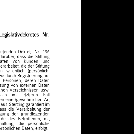
gislativdekretes Nr.
retenden Dekrets Nr. 196
rüber, dass die Stiftung
 Daten von Kunden und
arbeitet, die der Stiftung
 willentlich (persönlich,
wie durch Registrierung auf
on Personen, deren Daten
assung von externen Daten
lichen Verzeichnissen usw.
ch im letzteren Fall
emeiner/gewöhnlicher Art
aus Sterzing garantiert im
ass die Verarbeitung der
tigung der grundlegenden
de des Betroffenen, mit
ltung, die persönliche
rsönlichen Daten, erfolgt.