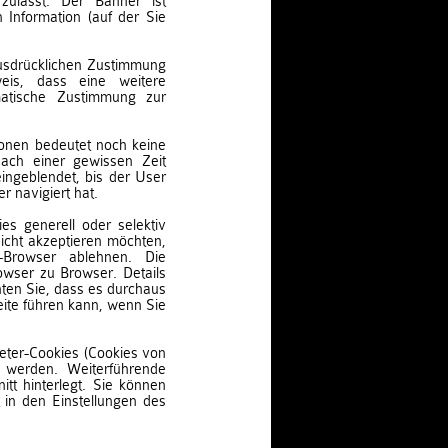
 zulässt. Der Banner ist
n Information (auf der Sie
ausdrücklichen Zustimmung
eis, dass eine weitere
matische Zustimmung zur
ationen bedeutet noch keine
ach einer gewissen Zeit
ingeblendet, bis der User
 navigiert hat.
s generell oder selektiv
icht akzeptieren möchten,
Browser ablehnen. Die
owser zu Browser. Details
hten Sie, dass es durchaus
ite führen kann, wenn Sie
eter-Cookies (Cookies von
 werden. Weiterführende
itt hinterlegt. Sie können
t in den Einstellungen des