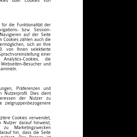
okies oder Cookies von
für die Funktionalität der
vigations- bzw. Session-
 Navigieren auf der Seite
n Cookies zählen auch die
ermöglichen, sich an Ihre
B. von Ihnen selektierte
Sprachvoreinstellung einer
nalytics-Cookies, die
r Webseiten-Besucher und
 sammeln.
llungen, Präferenzen und
 Nutzerprofil. Dies dient
teressen der Nutzer zu
ne zielgruppenbezogenere
tztere Cookies verwendet,
 Nutzer darauf hinweist,
s zu Marketingzwecken
rauf hin, dass die Seite