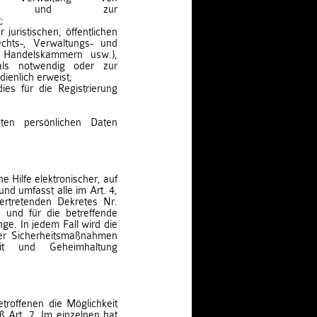
chkeiten und zur
;
 juristischen, öffentlichen
chts-, Verwaltungs- und
, Handelskammern usw.),
als notwendig oder zur
ienlich erweist;
dies für die Registrierung
eten persönlichen Daten
 Hilfe elektronischer, auf
und umfasst alle im Art. 4,
ertretenden Dekretes Nr.
und für die betreffende
ge. In jedem Fall wird die
ler Sicherheitsmaßnahmen
eit und Geheimhaltung
troffenen die Möglichkeit
Art. 7. Im einzelnen hat