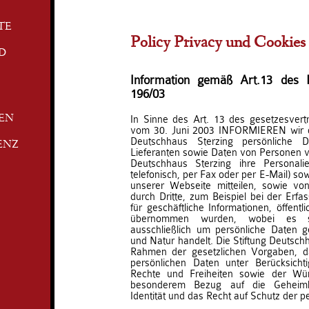
TE
Policy Privacy und Cookies
D
Information gemäß Art.13 des Le
196/03
In Sinne des Art. 13 des gesetzesvert
TEN
vom 30. Juni 2003 INFORMIEREN wir da
Deutschhaus Sterzing persönliche
ENZ
Lieferanten sowie Daten von Personen ver
Deutschhaus Sterzing ihre Personalien
telefonisch, per Fax oder per E-Mail) so
unserer Webseite mitteilen, sowie v
durch Dritte, zum Beispiel bei der Erf
für geschäftliche Informationen, öffent
übernommen wurden, wobei es si
ausschließlich um persönliche Daten g
und Natur handelt. Die Stiftung Deutschh
Rahmen der gesetzlichen Vorgaben, d
persönlichen Daten unter Berücksich
Rechte und Freiheiten sowie der Wür
besonderem Bezug auf die Geheimha
Identität und das Recht auf Schutz der pe