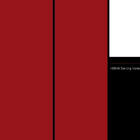
I-39049 Sterzing Vipi