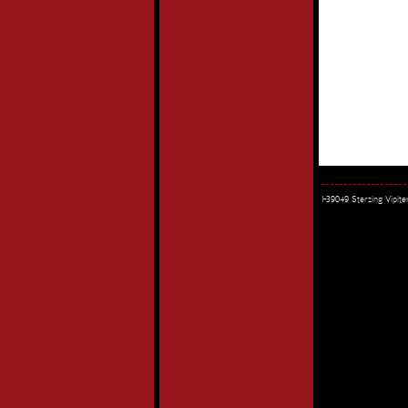
I-39049 Sterzing Vipi