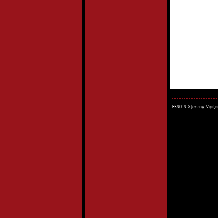
I-39049 Sterzing Vipi