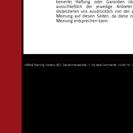
keinerlei Haftung oder Garantien ü
ausschließlich der jeweilige Anbieter
distanzieren uns ausdrücklich von der
Meinung auf diesen Seiten, da diese ni
Meinung entsprechen kann.
I-39049 Sterzing Vipiteno (BZ), Deutschhausstraße 11 Via della Commenda, MwSt.-Nr.