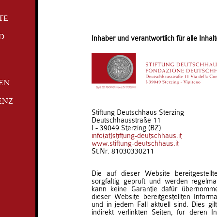
TE
D
Inhaber und verantwortlich für alle Inhalt
TEN
ENZ
Stiftung Deutschhaus Sterzing
Deutschhausstraße 11
I - 39049 Sterzing (BZ)
info(at)stiftung-deutschhaus.it
www.stiftung-deutschhaus.it
St.Nr. 81030330211
Die auf dieser Website bereitgestell
sorgfältig geprüft und werden regelmäß
kann keine Garantie dafür übernomm
dieser Website bereitgestellten Informat
und in jedem Fall aktuell sind. Dies gil
indirekt verlinkten Seiten, für deren I