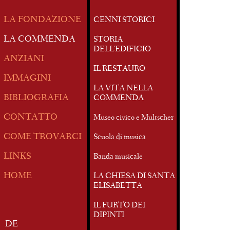
LA FONDAZIONE
CENNI STORICI
LA COMMENDA
STORIA
DELL'EDIFICIO
ANZIANI
IL RESTAURO
IMMAGINI
LA VITA NELLA
BIBLIOGRAFIA
COMMENDA
CONTATTO
Museo civico e Multscher
COME TROVARCI
Scuola di musica
LINKS
Banda musicale
HOME
LA CHIESA DI SANTA
ELISABETTA
IL FURTO DEI
DIPINTI
DE