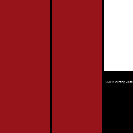
I-39049 Sterzing Vipi