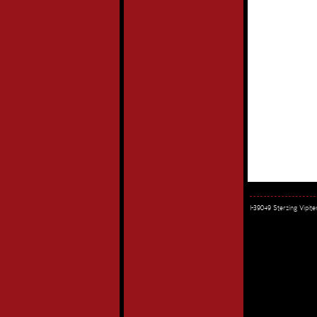
I-39049 Sterzing Vipi