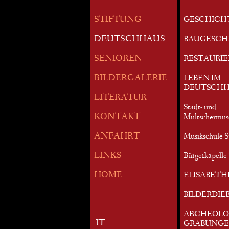
STIFTUNG
GESCHICH
DEUTSCHHAUS
BAUGESCH
SENIOREN
RESTAURI
BILDERGALERIE
LEBEN IM
DEUTSCHH
LITERATUR
Stadt- und
KONTAKT
Multschermu
ANFAHRT
Musikschule S
LINKS
Bürgerkapelle 
HOME
ELISABETH
BILDERDIE
ARCHEOLO
IT
GRABUNG