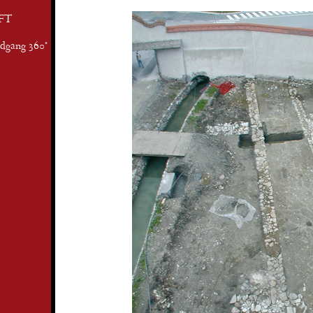
FT
ndgang 360°