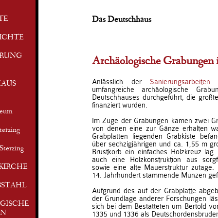
TE
Das Deutschhaus
ICHTE
ERUNG
Archäologische Grabungen 
Anlässlich der
Sanierungsarbeiten
w
AUS
umfangreiche archäologische Grab
Deutschhauses durchgeführt, die großtei
finanziert wurden.
seum
Im Zuge der Grabungen kamen zwei Gr
von denen eine zur Gänze erhalten war
terzing
Grabplatten liegenden Grabkiste befan
über sechzigjährigen und ca. 1,55 m g
Sterzing
Brustkorb ein einfaches Holzkreuz lag
auch eine Holzkonstruktion aus sorg
KIRCHE
sowie eine alte Mauerstruktur zutag
14. Jahrhundert stammende Münzen ge
BSTAHL
Aufgrund des auf der Grabplatte abge
der Grundlage anderer Forschungen läs
GISCHE
sich bei dem Bestatteten um Bertold vo
EN
1335 und 1336 als Deutschordensbruder 