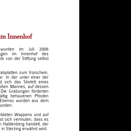
im Innenhof
urden im Juli 2006
ungen im Innenhof des
ls von der Stiftung selbst
abplatten zum Vorschein,
. In der unter einer der
d sich das Skelett eines
roßen Mannes, auf dessen
. Die Grabungen förderten
fältig behauenen Pfosten
e. Ebenso wurden aus dem
funden.
bildeten Wappens und auf
st sich vermuten, dass es
n Haldenberg handelt, der
in Sterzing erwähnt wird.