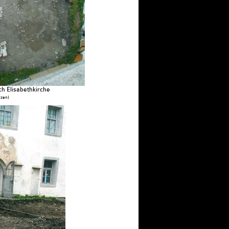
h Elisabethkirche
zen)