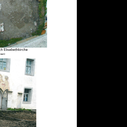
h Elisabethkirche
zen)