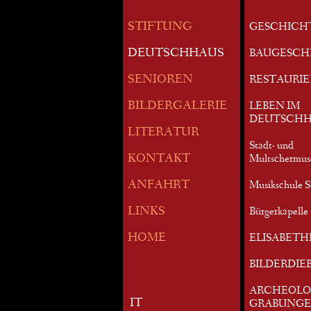
STIFTUNG
GESCHICH
DEUTSCHHAUS
BAUGESCH
SENIOREN
RESTAURI
BILDERGALERIE
LEBEN IM
DEUTSCHH
LITERATUR
Stadt- und
KONTAKT
Multschermu
ANFAHRT
Musikschule S
LINKS
Bürgerkapelle 
HOME
ELISABETH
BILDERDIE
ARCHEOLO
IT
GRABUNG