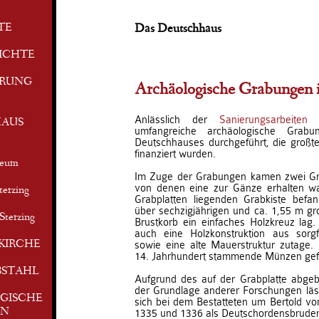
TE
Das Deutschhaus
ICHTE
ERUNG
Archäologische Grabungen 
Anlässlich der
Sanierungsarbeiten
w
AUS
umfangreiche archäologische Grab
Deutschhauses durchgeführt, die großtei
finanziert wurden.
seum
Im Zuge der Grabungen kamen zwei Gr
von denen eine zur Gänze erhalten war
terzing
Grabplatten liegenden Grabkiste befan
über sechzigjährigen und ca. 1,55 m g
Sterzing
Brustkorb ein einfaches Holzkreuz lag
auch eine Holzkonstruktion aus sorg
KIRCHE
sowie eine alte Mauerstruktur zutag
14. Jahrhundert stammende Münzen ge
BSTAHL
Aufgrund des auf der Grabplatte abge
der Grundlage anderer Forschungen läs
GISCHE
sich bei dem Bestatteten um Bertold vo
EN
1335 und 1336 als Deutschordensbruder 