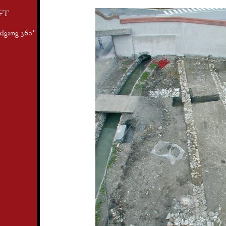
FT
ndgang 360°