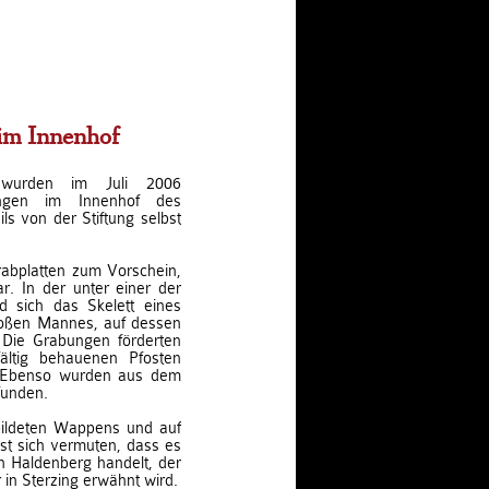
im Innenhof
urden im Juli 2006
ungen im Innenhof des
ls von der Stiftung selbst
abplatten zum Vorschein,
. In der unter einer der
d sich das Skelett eines
roßen Mannes, auf dessen
. Die Grabungen förderten
fältig behauenen Pfosten
e. Ebenso wurden aus dem
funden.
bildeten Wappens und auf
st sich vermuten, dass es
n Haldenberg handelt, der
in Sterzing erwähnt wird.