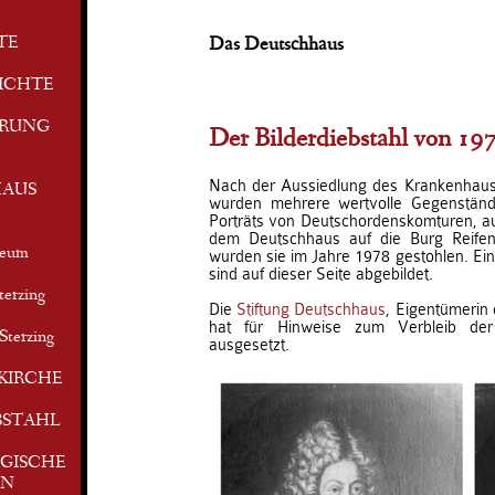
TE
Das Deutschhaus
ICHTE
ERUNG
Der Bilderdiebstahl von 19
Nach der Aussiedlung des Krankenhau
AUS
wurden mehrere wertvolle Gegenstä
Porträts von Deutschordenskomturen, a
dem Deutschhaus auf die Burg Reifen
seum
wurden sie im Jahre 1978 gestohlen. Ein
sind auf dieser Seite abgebildet.
terzing
Die
Stiftung Deutschhaus
, Eigentümerin
hat für Hinweise zum Verbleib der
Sterzing
ausgesetzt.
KIRCHE
BSTAHL
GISCHE
EN