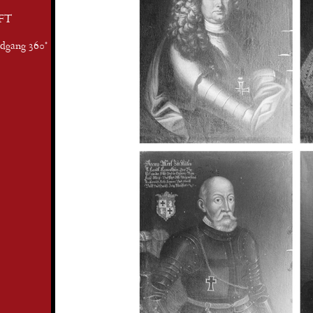
FT
ndgang 360°