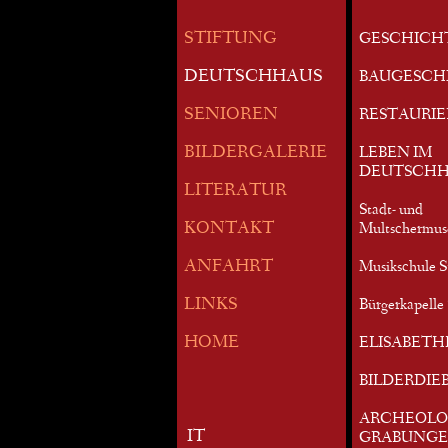
STIFTUNG
GESCHICH
DEUTSCHHAUS
BAUGESCH
SENIOREN
RESTAURI
BILDERGALERIE
LEBEN IM
DEUTSCHH
LITERATUR
Stadt- und
KONTAKT
Multschermu
ANFAHRT
Musikschule S
LINKS
Bürgerkapelle 
HOME
ELISABETH
BILDERDIE
ARCHEOLO
IT
GRABUNG