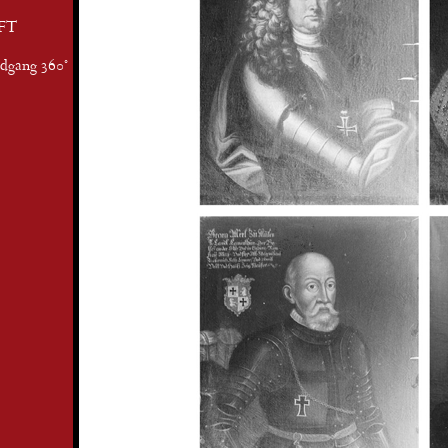
FT
ndgang 360°