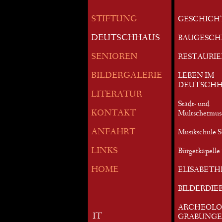
STIFTUNG
GESCHICH
DEUTSCHHAUS
BAUGESCH
SENIOREN
RESTAURI
BILDERGALERIE
LEBEN IM
DEUTSCHH
LITERATUR
Stadt- und
KONTAKT
Multschermu
ANFAHRT
Musikschule S
LINKS
Bürgerkapelle 
HOME
ELISABETH
BILDERDIE
ARCHEOLO
IT
GRABUNG