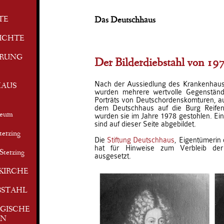
TE
Das Deutschhaus
ICHTE
ERUNG
Der Bilderdiebstahl von 19
Nach der Aussiedlung des Krankenhau
AUS
wurden mehrere wertvolle Gegenstä
Porträts von Deutschordenskomturen, a
dem Deutschhaus auf die Burg Reifen
seum
wurden sie im Jahre 1978 gestohlen. Ein
sind auf dieser Seite abgebildet.
terzing
Die
Stiftung Deutschhaus
, Eigentümerin
hat für Hinweise zum Verbleib der
Sterzing
ausgesetzt.
KIRCHE
BSTAHL
GISCHE
EN