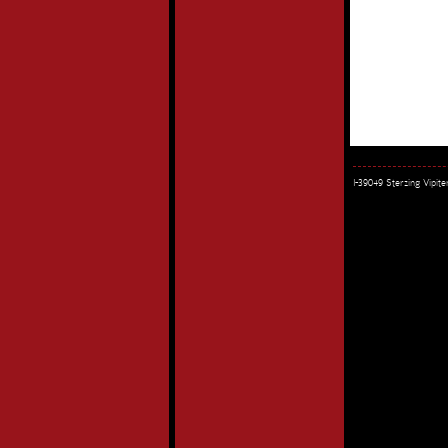
I-39049 Sterzing Vipi