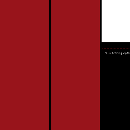
I-39049 Sterzing Vipi