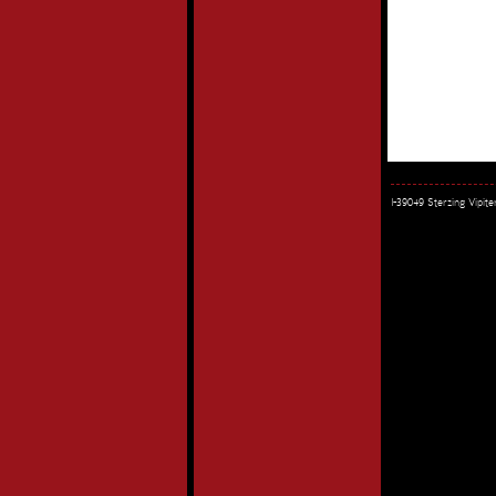
I-39049 Sterzing Vipi