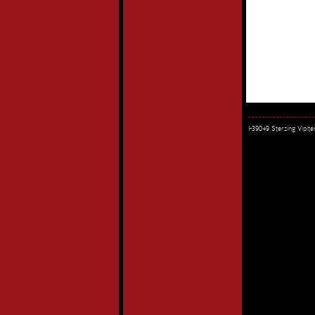
I-39049 Sterzing Vipi