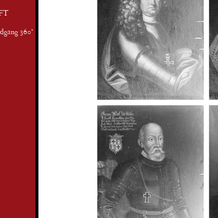
FT
ndgang 360°