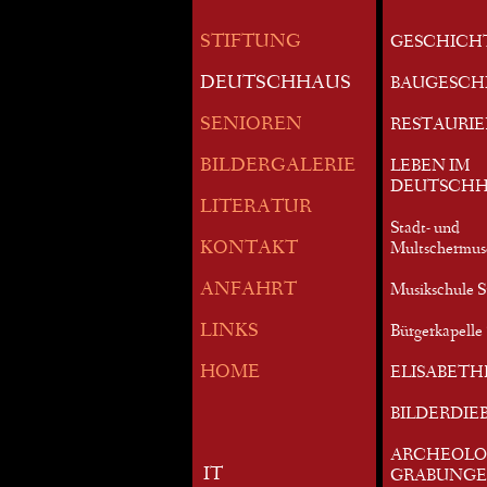
STIFTUNG
GESCHICH
DEUTSCHHAUS
BAUGESCH
SENIOREN
RESTAURI
BILDERGALERIE
LEBEN IM
DEUTSCHH
LITERATUR
Stadt- und
KONTAKT
Multschermu
ANFAHRT
Musikschule S
LINKS
Bürgerkapelle 
HOME
ELISABETH
BILDERDIE
ARCHEOLO
IT
GRABUNG