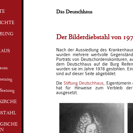
TE
Das Deutschhaus
ICHTE
ERUNG
Der Bilderdiebstahl von 19
Nach der Aussiedlung des Krankenhau
AUS
wurden mehrere wertvolle Gegenstä
Porträts von Deutschordenskomturen, a
dem Deutschhaus auf die Burg Reifen
seum
wurden sie im Jahre 1978 gestohlen. Ein
sind auf dieser Seite abgebildet.
terzing
Die
Stiftung Deutschhaus
, Eigentümerin
hat für Hinweise zum Verbleib der
Sterzing
ausgesetzt.
KIRCHE
BSTAHL
GISCHE
EN