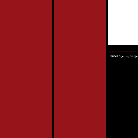
I-39049 Sterzing Vipi