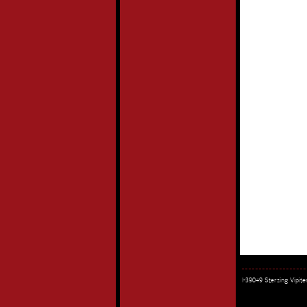
I-39049 Sterzing Vipi