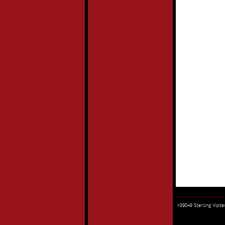
I-39049 Sterzing Vipi