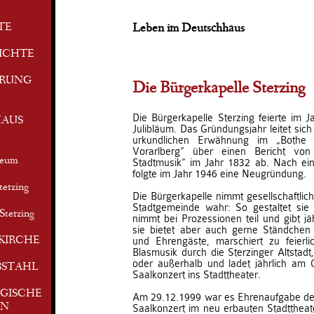
TE
Leben im Deutschhaus
ICHTE
ERUNG
Die Bürgerkapelle Sterzing
Die Bürgerkapelle Sterzing feierte im J
AUS
Julibläum. Das Gründungsjahr leitet sic
urkundlichen Erwähnung im „Bothe
Vorarlberg“ über einen Bericht vo
seum
Stadtmusik“ im Jahr 1832 ab. Nach ein
folgte im Jahr 1946 eine Neugründung.
terzing
Die Bürgerkapelle nimmt gesellschaftlic
Stadtgemeinde wahr: So gestaltet sie d
Sterzing
nimmt bei Prozessionen teil und gibt jä
sie bietet aber auch gerne Ständchen 
KIRCHE
und Ehrengäste, marschiert zu feierli
Blasmusik durch die Sterzinger Altstadt,
oder außerhalb und ladet jährlich am
BSTAHL
Saalkonzert ins Stadttheater.
GISCHE
Am 29.12.1999 war es Ehrenaufgabe der
EN
Saalkonzert im neu erbauten Stadttheate