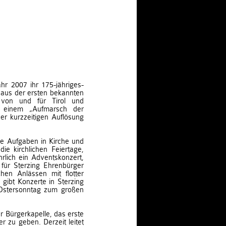
ahr 2007 ihr 175-jähriges-
h aus der ersten bekannten
 von und für Tirol und
n einem „Aufmarsch der
er kurzzeitigen Auflösung
he Aufgaben in Kirche und
ie kirchlichen Feiertage,
hrlich ein Adventskonzert,
für Sterzing Ehrenbürger
chen Anlässen mit flotter
 gibt Konzerte in Sterzing
 Ostersonntag zum großen
 Bürgerkapelle, das erste
r zu geben. Derzeit leitet