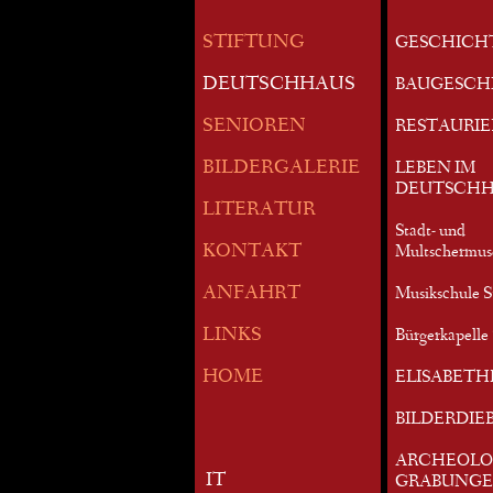
STIFTUNG
GESCHICH
DEUTSCHHAUS
BAUGESCH
SENIOREN
RESTAURI
BILDERGALERIE
LEBEN IM
DEUTSCHH
LITERATUR
Stadt- und
KONTAKT
Multschermu
ANFAHRT
Musikschule S
LINKS
Bürgerkapelle 
HOME
ELISABETH
BILDERDIE
ARCHEOLO
IT
GRABUNG