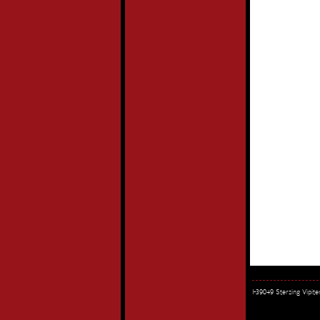
I-39049 Sterzing Vipi