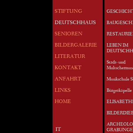
STIFTUNG
GESCHICH
DEUTSCHHAUS
BAUGESCH
SENIOREN
RESTAURI
BILDERGALERIE
LEBEN IM
DEUTSCHH
LITERATUR
Stadt- und
KONTAKT
Multschermu
ANFAHRT
Musikschule S
LINKS
Bürgerkapelle 
HOME
ELISABETH
BILDERDIE
ARCHEOLO
IT
GRABUNG