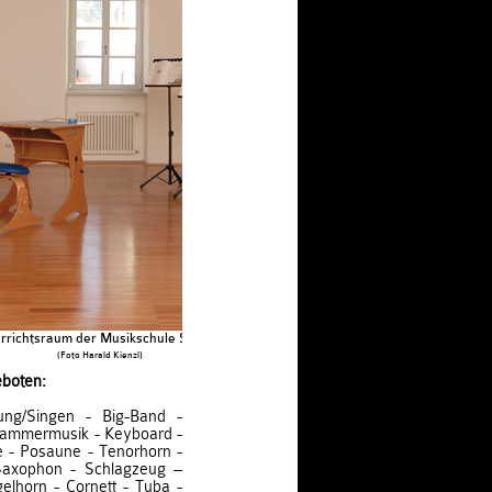
rrichtsraum der Musikschule Sterzing
(Foto Harald Kienzl)
eboten:
ung/Singen - Big-Band -
- Kammermusik - Keyboard -
e - Posaune - Tenorhorn -
- Saxophon - Schlagzeug –
elhorn - Cornett - Tuba -