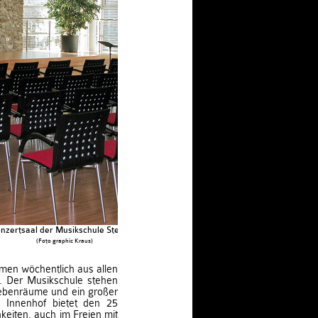
nzertsaal der Musikschule Sterzing
(Foto graphic Kraus)
men wöchentlich aus allen
. Der Musikschule stehen
ebenräume und ein großer
 Innenhof bietet den 25
keiten, auch im Freien mit