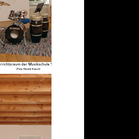
rrichtsraum der Musikschule Sterzing
(Foto Harald Kienzl)