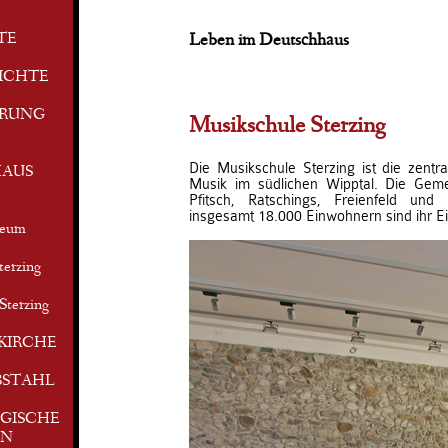
TE
Leben im Deutschhaus
ICHTE
ERUNG
Musikschule Sterzing
Die Musikschule Sterzing ist die zentra
AUS
Musik im südlichen Wipptal. Die Geme
Pfitsch, Ratschings, Freienfeld und
insgesamt 18.000 Einwohnern sind ihr E
seum
terzing
Sterzing
KIRCHE
BSTAHL
GISCHE
EN