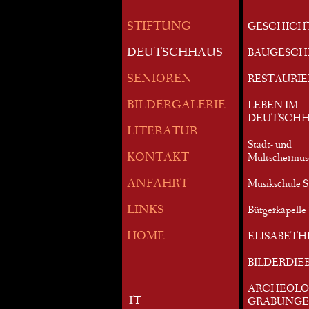
STIFTUNG
GESCHICH
DEUTSCHHAUS
BAUGESCH
SENIOREN
RESTAURI
BILDERGALERIE
LEBEN IM
DEUTSCHH
LITERATUR
Stadt- und
KONTAKT
Multschermu
ANFAHRT
Musikschule S
LINKS
Bürgerkapelle 
HOME
ELISABETH
BILDERDIE
ARCHEOLO
IT
GRABUNG