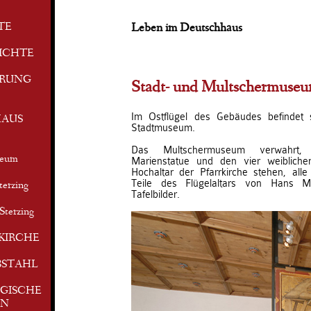
TE
Leben im Deutschhaus
ICHTE
ERUNG
Stadt- und Multschermuse
Im Ostflügel des Gebäudes befindet 
AUS
Stadtmuseum.
Das Multschermuseum verwahrt
seum
Marienstatue und den vier weibliche
Hochaltar der Pfarrkirche stehen, alle
Teile des Flügelaltars von Hans Mu
terzing
Tafelbilder.
Sterzing
KIRCHE
BSTAHL
GISCHE
EN