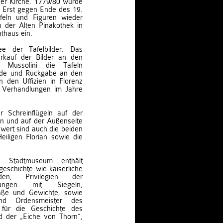
der Kirche. 1779/80 wurde
. Erst gegen Ende des 19.
feln und Figuren wieder
n der Alten Pinakothek in
thaus ein.
 der Tafelbilder. Das
erkauf der Bilder an den
e Mussolini die Tafeln
ende und Rückgabe an den
n den Uffizien in Florenz
 Verhandlungen im Jahre
r Schreinflügeln auf der
n und auf der Außenseite
swert sind auch die beiden
iligen Florian sowie die
 Stadtmuseum enthält
schichte wie kaiserliche
den, Privilegien der
igungen mit Siegeln,
Maße und Gewichte, sowie
nd Ordensmeister des
für die Geschichte des
d der „Eiche von Thorn“,