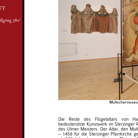
FT
ndgang 360°
Multschermuseum
Die Reste des Flügelaltars von H
bedeutendste Kunstwerk im Sterzinger
des Ulmer Meisters. Der Altar, den Mul
– 1459 für die Sterzinger Pfarrkirche g