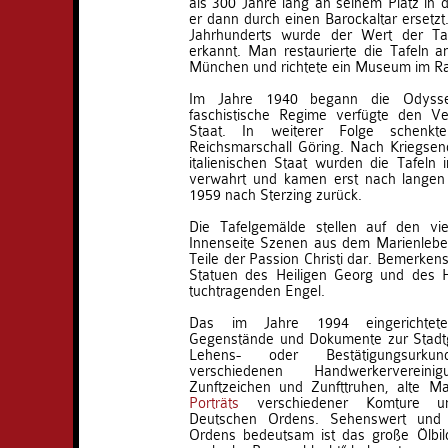
als 300 Jahre lang an seinem Platz in 
er dann durch einen Barockaltar ersetzt
Jahrhunderts wurde der Wert der Ta
erkannt. Man restaurierte die Tafeln a
München und richtete ein Museum im Ra
Im Jahre 1940 begann die Odyssee
faschistische Regime verfügte den V
Staat. In weiterer Folge schenkt
Reichsmarschall Göring. Nach Kriegs
italienischen Staat wurden die Tafeln i
verwahrt und kamen erst nach langen
1959 nach Sterzing zurück.
Die Tafelgemälde stellen auf den vie
Innenseite Szenen aus dem Marienlebe
Teile der Passion Christi dar. Bemerken
Statuen des Heiligen Georg und des He
tuchtragenden Engel.
Das im Jahre 1994 eingerichtete
Gegenstände und Dokumente zur Stadtge
Lehens- oder Bestätigungsurkun
verschiedenen Handwerkerverein
Zunftzeichen und Zunfttruhen, alte 
Porträts
verschiedener Komture u
Deutschen Ordens. Sehenswert und 
Ordens bedeutsam ist das große Ölbil