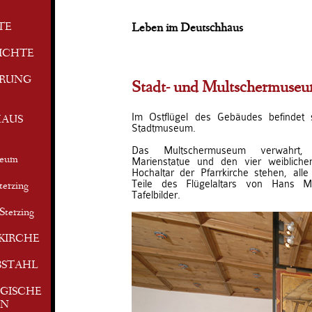
TE
Leben im Deutschhaus
ICHTE
ERUNG
Stadt- und Multschermuse
Im Ostflügel des Gebäudes befindet 
AUS
Stadtmuseum.
Das Multschermuseum verwahrt
seum
Marienstatue und den vier weibliche
Hochaltar der Pfarrkirche stehen, alle
Teile des Flügelaltars von Hans Mu
terzing
Tafelbilder.
Sterzing
KIRCHE
BSTAHL
GISCHE
EN