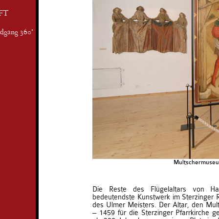
FT
ndgang 360°
Multschermuseum
Die Reste des Flügelaltars von H
bedeutendste Kunstwerk im Sterzinger
des Ulmer Meisters. Der Altar, den Mul
– 1459 für die Sterzinger Pfarrkirche g