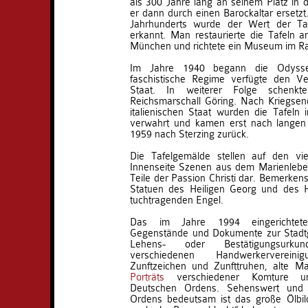
als 300 Jahre lang an seinem Platz in 
er dann durch einen Barockaltar ersetzt
Jahrhunderts wurde der Wert der Ta
erkannt. Man restaurierte die Tafeln a
München und richtete ein Museum im Ra
Im Jahre 1940 begann die Odyssee
faschistische Regime verfügte den V
Staat. In weiterer Folge schenkt
Reichsmarschall Göring. Nach Kriegs
italienischen Staat wurden die Tafeln i
verwahrt und kamen erst nach langen
1959 nach Sterzing zurück.
Die Tafelgemälde stellen auf den vie
Innenseite Szenen aus dem Marienlebe
Teile der Passion Christi dar. Bemerken
Statuen des Heiligen Georg und des He
tuchtragenden Engel.
Das im Jahre 1994 eingerichtete
Gegenstände und Dokumente zur Stadtge
Lehens- oder Bestätigungsurkun
verschiedenen Handwerkerverein
Zunftzeichen und Zunfttruhen, alte 
Porträts
verschiedener Komture u
Deutschen Ordens. Sehenswert und 
Ordens bedeutsam ist das große Ölbil