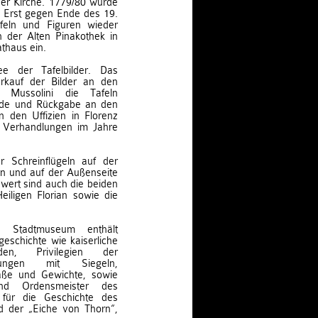
der Kirche. 1779/80 wurde
. Erst gegen Ende des 19.
feln und Figuren wieder
n der Alten Pinakothek in
thaus ein.
 der Tafelbilder. Das
erkauf der Bilder an den
e Mussolini die Tafeln
ende und Rückgabe an den
n den Uffizien in Florenz
 Verhandlungen im Jahre
r Schreinflügeln auf der
n und auf der Außenseite
swert sind auch die beiden
iligen Florian sowie die
 Stadtmuseum enthält
schichte wie kaiserliche
den, Privilegien der
igungen mit Siegeln,
Maße und Gewichte, sowie
nd Ordensmeister des
für die Geschichte des
d der „Eiche von Thorn“,