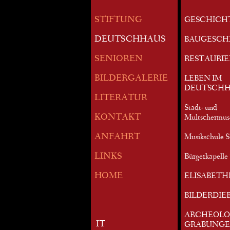
STIFTUNG
GESCHICH
DEUTSCHHAUS
BAUGESCH
SENIOREN
RESTAURI
BILDERGALERIE
LEBEN IM
DEUTSCHH
LITERATUR
Stadt- und
KONTAKT
Multschermu
ANFAHRT
Musikschule S
LINKS
Bürgerkapelle 
HOME
ELISABETH
BILDERDIE
ARCHEOLO
IT
GRABUNG