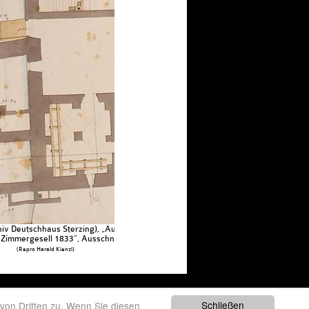
iv Deutschhaus Sterzing), „Aufgenommen und gezeichnet Michael
 Zimmergesell 1833“, Ausschnitt
(Repro Harald Kienzl)
 81030330211 P.IVA
Schließen
von Dritten zu. Wenn Sie diesen