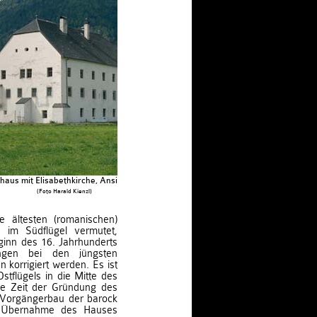
aus mit Elisabethkirche, Ansicht gegen Westen
(Foto Harald Kienzl)
 ältesten (romanischen)
 im Südflügel vermutet,
inn des 16. Jahrhunderts
ungen bei den jüngsten
orrigiert werden. Es ist
tflügels in die Mitte des
die Zeit der Gründung des
 Vorgängerbau der barock
 Übernahme des Hauses