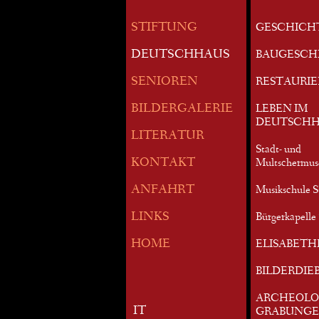
STIFTUNG
GESCHICH
DEUTSCHHAUS
BAUGESCH
SENIOREN
RESTAURI
BILDERGALERIE
LEBEN IM
DEUTSCHH
LITERATUR
Stadt- und
KONTAKT
Multschermu
ANFAHRT
Musikschule S
LINKS
Bürgerkapelle 
HOME
ELISABETH
BILDERDIE
ARCHEOLO
IT
GRABUNG