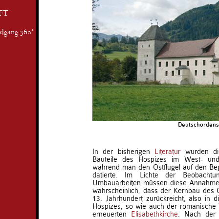
FT
ndgang 360°
Deutschordensh
In der bisherigen
Literatur
wurden die
Bauteile des Hospizes im West- und
während man den Ostflügel auf den Beg
datierte. Im Lichte der Beobacht
Umbauarbeiten müssen diese Annahmen k
wahrscheinlich, dass der Kernbau des Os
13. Jahrhundert zurückreicht, also in 
Hospizes, so wie auch der romanische
erneuerten
Elisabethkirche
. Nach der