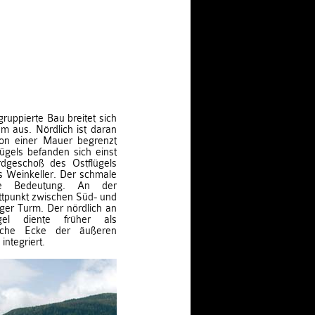
gruppierte Bau breitet sich
m aus. Nördlich ist daran
von einer Mauer begrenzt
ügels befanden sich einst
geschoß des Ostflügels
s Weinkeller. Der schmale
ete Bedeutung. An der
ttpunkt zwischen Süd- und
iger Turm. Der nördlich an
el diente früher als
tliche Ecke der äußeren
integriert.