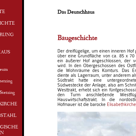
TE
Das Deutschhaus
ICHTE
ERUNG
Baugeschichte
Der dreiflügelige, um einen inneren Hof 
AUS
über eine Grundfläche von ca. 85 x 70 
ein äußerer Hof angeschlossen, der 
wird. In den Obergeschossen des Ostfl
seum
die Wohnräume des Komturs. Das Erd
diente als Lagerraum, unter anderem al
Südtrakt hatte eine untergeordn
terzing
Südwestecke der Anlage, also am Schni
Westtrakt, erhebt sich ein fünfgeschoss
Sterzing
den Turm anschließende Westflüg
Hauswirtschaftstrakt. In die nordös
KIRCHE
Hofmauer ist die barocke
Elisabethkirche
BSTAHL
GISCHE
EN