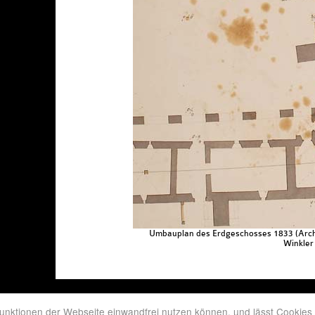
Umbauplan des Erdgeschosses 1833 (Arch
Winkler
I-39049 Sterzing Vipiteno (BZ), Deutschhausstraße 11 Via della Commenda, MwSt.-Nr.
unktionen der Webseite einwandfrei nutzen können, und lässt Cookies 