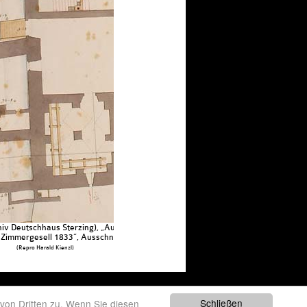
iv Deutschhaus Sterzing), „Aufgenommen und gezeichnet Michael
 Zimmergesell 1833“, Ausschnitt
(Repro Harald Kienzl)
 81030330211 P.IVA
Schließen
von Dritten zu. Wenn Sie diesen