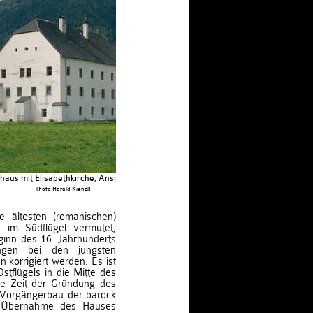
aus mit Elisabethkirche, Ansicht gegen Westen
(Foto Harald Kienzl)
 ältesten (romanischen)
 im Südflügel vermutet,
inn des 16. Jahrhunderts
ungen bei den jüngsten
orrigiert werden. Es ist
tflügels in die Mitte des
die Zeit der Gründung des
 Vorgängerbau der barock
 Übernahme des Hauses