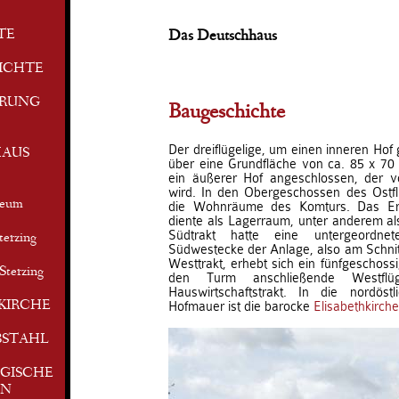
TE
Das Deutschhaus
ICHTE
ERUNG
Baugeschichte
Der dreiflügelige, um einen inneren Hof 
AUS
über eine Grundfläche von ca. 85 x 70 
ein äußerer Hof angeschlossen, der 
wird. In den Obergeschossen des Ostfl
seum
die Wohnräume des Komturs. Das Erd
diente als Lagerraum, unter anderem al
Südtrakt hatte eine untergeordn
terzing
Südwestecke der Anlage, also am Schni
Westtrakt, erhebt sich ein fünfgeschoss
Sterzing
den Turm anschließende Westflüg
Hauswirtschaftstrakt. In die nordös
KIRCHE
Hofmauer ist die barocke
Elisabethkirche
BSTAHL
GISCHE
EN