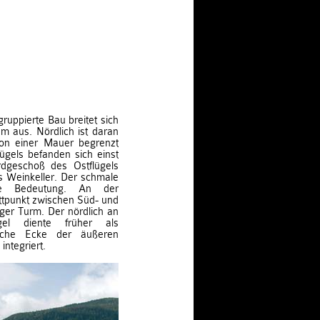
gruppierte Bau breitet sich
m aus. Nördlich ist daran
von einer Mauer begrenzt
ügels befanden sich einst
geschoß des Ostflügels
s Weinkeller. Der schmale
ete Bedeutung. An der
ttpunkt zwischen Süd- und
iger Turm. Der nördlich an
el diente früher als
tliche Ecke der äußeren
integriert.