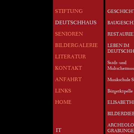
STIFTUNG
GESCHICH
DEUTSCHHAUS
BAUGESCH
SENIOREN
RESTAURI
BILDERGALERIE
LEBEN IM
DEUTSCHH
LITERATUR
Stadt- und
KONTAKT
Multschermu
ANFAHRT
Musikschule S
LINKS
Bürgerkapelle 
HOME
ELISABETH
BILDERDIE
ARCHEOLO
IT
GRABUNG