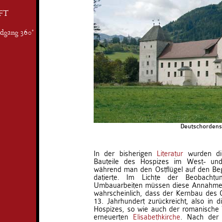
FT
ndgang 360°
Deutschordensh
In der bisherigen
Literatur
wurden die
Bauteile des Hospizes im West- und
während man den Ostflügel auf den Beg
datierte. Im Lichte der Beobacht
Umbauarbeiten müssen diese Annahmen k
wahrscheinlich, dass der Kernbau des Os
13. Jahrhundert zurückreicht, also in 
Hospizes, so wie auch der romanische
erneuerten
Elisabethkirche
. Nach der