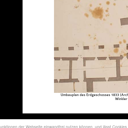
Umbauplan des Erdgeschosses 1833 (Arch
Winkler
I-39049 Sterzing Vipiteno (BZ), Deutschhausstraße 11 Via della Commenda, MwSt.-Nr.
unktionen der Webseite einwandfrei nutzen können, und lässt Cookies 