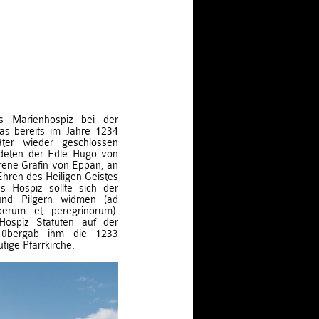
s Marienhospiz bei der
das bereits im Jahre 1234
ter wieder geschlossen
deten der Edle Hugo von
rene Gräfin von Eppan, an
Ehren des Heiligen Geistes
s Hospiz sollte sich der
nd Pilgern widmen (ad
perum et peregrinorum).
ospiz Statuten auf der
d übergab ihm die 1233
tige Pfarrkirche.