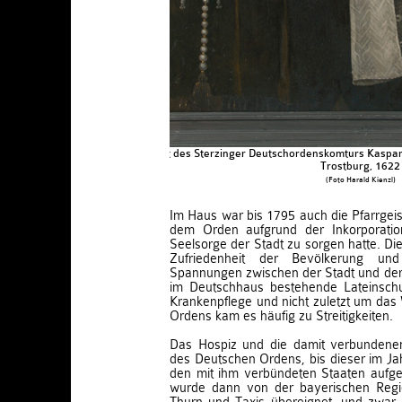
Porträt des Sterzinger Deutschordenskomturs Kaspar
Trostburg, 1622
(Foto Harald Kienzl)
Im Haus war bis 1795 auch die Pfarrgeist
dem Orden aufgrund der Inkorporation
Seelsorge der Stadt zu sorgen hatte. Die
Zufriedenheit der Bevölkerung un
Spannungen zwischen der Stadt und d
im Deutschhaus bestehende Lateinschu
Krankenpflege und nicht zuletzt um da
Ordens kam es häufig zu Streitigkeiten.
Das Hospiz und die damit verbundenen
des Deutschen Ordens, bis dieser im J
den mit ihm verbündeten Staaten aufg
wurde dann von der bayerischen Regi