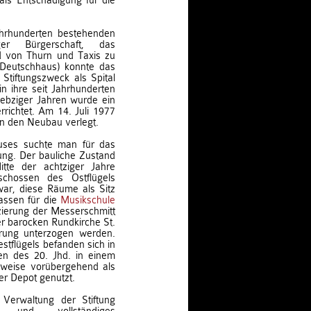
als Entschädigung für die
ahrhunderten bestehenden
ger Bürgerschaft, das
d von Thurn und Taxis zu
g Deutschhaus) konnte das
Stiftungszweck als Spital
 ihre seit Jahrhunderten
iebziger Jahren wurde ein
richtet. Am 14. Juli 1977
n den Neubau verlegt.
uses suchte man für das
ng. Der bauliche Zustand
tte der achtziger Jahre
chossen des Ostflügels
ar, diese Räume als Sitz
assen für die
Musikschule
zierung der Messerschmitt
r barocken Rundkirche St.
ierung unterzogen werden.
tflügels befanden sich in
en des 20. Jhd. in einem
lweise vorübergehend als
r Depot genutzt.
Verwaltung der Stiftung