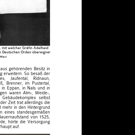
mit welcher Gräfin Adelheid
en Deutschen Orden übereignet.
 Wien)
aus gehörenden Besitz in
g erweitern. So besaß der
es, Jaufental, Ridnaun,
ß, Brenner, im Pustertal,
 in Eppan, in Nals und in
gen waren Alm-, Weide-,
r Gebäudekomplex selbst
der Zeit trat allerdings die
 mehr in den Hintergrund
ion eines standesgemäßen
Bauernaufstand von 1525,
de, hörte die Versorgung
haupt auf.