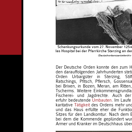
Schenkungsurkunde vom 27. November 1254, 
das Hospital bei der Pfarrkirche Sterzing an d
(Deutschordenszentralarchiv
Der Deutsche Orden konnte den zum H
den darauffolgenden Jahrhunderten steti
Orden Urbargüter in Sterzing, Stilf
Ratschings, Pfitsch, Pflersch, Gossensa
bei Brixen, in Bozen, Meran, am Ritten,
Tscherms. Weitere Einkommensgrundla
Fischerei- und Jagdrechte. Auch de
erfuhr bedeutende
Umbauten
. Im Laufe 
karitative
Tätigkeit
des Ordens mehr und
und das Haus erfüllte eher die Funkt
Sitzes für den Landkomtur. Nach dem 
bei dem die Kommende geplündert wur
Armer und Kranker im Deutschhaus über