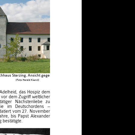
chhaus Sterzing, Ansicht gegen Norden
(Foto Harald Kienzl)
Adelheid, das Hospiz dem
or dem Zugriff weltlicher
ätiger Nächstenliebe zu
die im Deutschordens –
 datiert vom 27. November
ahre, bis Papst Alexander
 bestätigte.