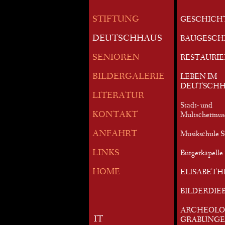
STIFTUNG
GESCHICH
DEUTSCHHAUS
BAUGESCH
SENIOREN
RESTAURI
BILDERGALERIE
LEBEN IM
DEUTSCHH
LITERATUR
Stadt- und
KONTAKT
Multschermu
ANFAHRT
Musikschule S
LINKS
Bürgerkapelle 
HOME
ELISABETH
BILDERDIE
ARCHEOLO
IT
GRABUNG