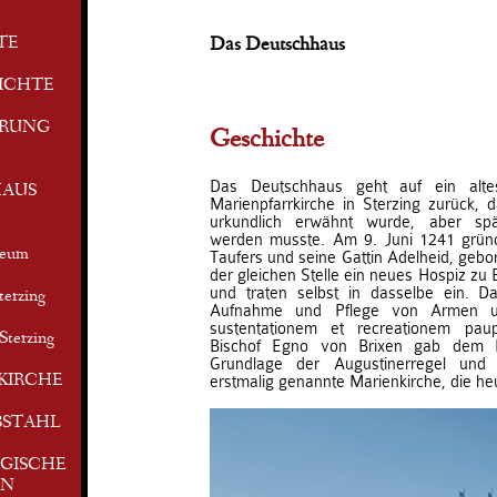
TE
Das Deutschhaus
ICHTE
ERUNG
Geschichte
Das Deutschhaus geht auf ein alte
AUS
Marienpfarrkirche in Sterzing zurück, 
urkundlich erwähnt wurde, aber spä
werden musste. Am 9. Juni 1241 grün
seum
Taufers und seine Gattin Adelheid, gebo
der gleichen Stelle ein neues Hospiz zu 
und traten selbst in dasselbe ein. Da
terzing
Aufnahme und Pflege von Armen u
sustentationem et recreationem pau
Sterzing
Bischof Egno von Brixen gab dem H
Grundlage der Augustinerregel un
KIRCHE
erstmalig genannte Marienkirche, die heu
BSTAHL
GISCHE
EN