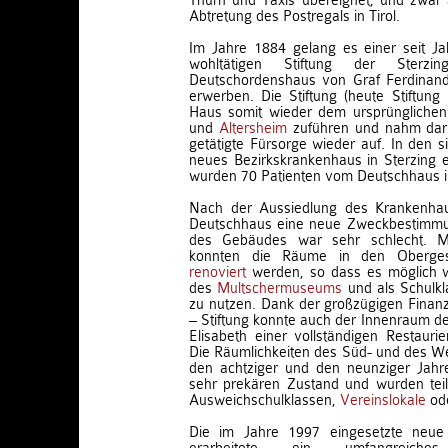
Thurn und Taxis übereignet, und zwar 
Abtretung des Postregals in Tirol.
Im Jahre 1884 gelang es einer seit J
wohltätigen Stiftung der Sterzin
Deutschordenshaus von Graf Ferdinan
erwerben. Die Stiftung (heute Stiftun
Haus somit wieder dem ursprünglichen 
und
Altersheim
zuführen und nahm darin
getätigte Fürsorge wieder auf. In den s
neues Bezirkskrankenhaus in Sterzing er
wurden 70 Patienten vom Deutschhaus i
Nach der Aussiedlung des Krankenha
Deutschhaus eine neue Zweckbestimmu
des Gebäudes war sehr schlecht. Mi
konnten die Räume in den Oberges
renoviert
werden, so dass es möglich w
des
Multschermuseums
und als Schulkl
zu nutzen. Dank der großzügigen Finan
– Stiftung konnte auch der Innenraum de
Elisabeth einer vollständigen Restaur
Die Räumlichkeiten des Süd- und des Wes
den achtziger und den neunziger Jahr
sehr prekären Zustand und wurden tei
Ausweichschulklassen,
Vereinslokale
ode
Die im Jahre 1997 eingesetzte neue 