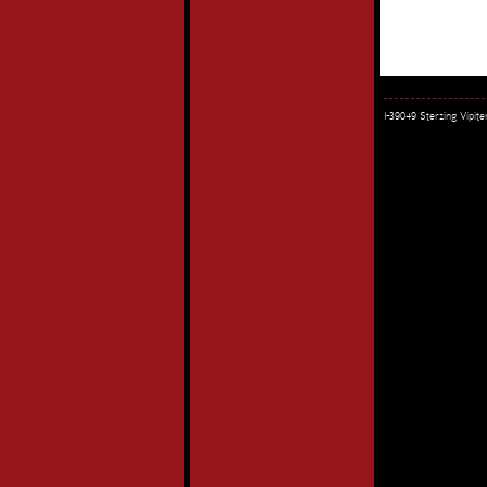
I-39049 Sterzing Vipi