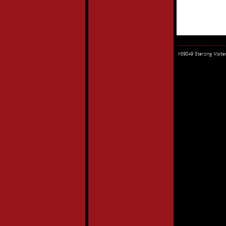
I-39049 Sterzing Vipi