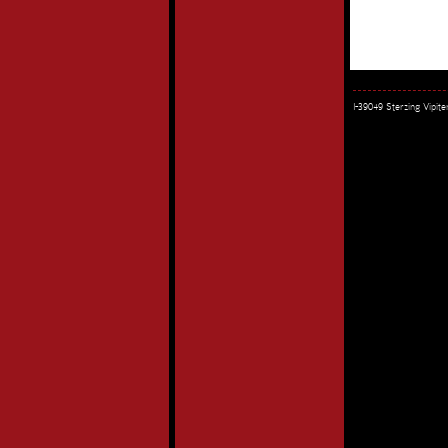
I-39049 Sterzing Vipi