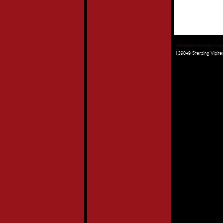
I-39049 Sterzing Vipi