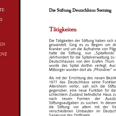
TE
Die Stiftung Deutschhaus Sterzing
D
Tätigkeiten
Die Tätigkeiten der Stiftung haben sich
gewandelt. Ging es zu Beginn um die
TEN
Kranker und um die Aufnahme von Pilge
hatte die Stiftung, nun „Spitalfon
ENZ
Jahrhundert für die Spitalverwaltung zu
Deutschhauses von den Grafen Thurn 
wurde das Spital dorthin verlegt. Auc
Mitbürger wurden dort als „Pfründner“ v
Als mit der Errichtung des neuen Bezi
1977 das Deutschhaus seine Funktion
Altersheim verlor, sah sich die Stif
gegenüber, eine neue Funktion für da
schlechtem Zustand befindliche Haus zu 
nach neuen Formen der Ausübun
Stiftungsaufgaben zu suchen. In diesen
die Stiftung vor allem mit der V
verschiedenen Umbauten im Deutsch
Sanierung des Ostflügels.