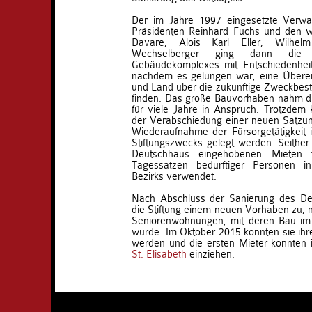
Der im Jahre 1997 eingesetzte Verwa
Präsidenten Reinhard Fuchs und den we
Davare, Alois Karl Eller, Wilhel
Wechselberger ging dann die 
Gebäudekomplexes mit Entschiedenhei
nachdem es gelungen war, eine Überei
und Land über die zukünftige Zweckbe
finden. Das große Bauvorhaben nahm di
für viele Jahre in Anspruch. Trotzdem k
der Verabschiedung einer neuen Satzun
Wiederaufnahme der Fürsorgetätigkeit 
Stiftungszwecks gelegt werden. Seither 
Deutschhaus eingehobenen Mieten 
Tagessätzen bedürftiger Personen i
Bezirks verwendet.
Nach Abschluss der Sanierung des De
die Stiftung einem neuen Vorhaben zu, n
Seniorenwohnungen, mit deren Bau im
wurde. Im Oktober 2015 konnten sie ih
werden und die ersten Mieter konnten
St. Elisabeth
einziehen.