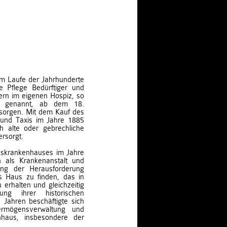
 im Laufe der Jahrhunderte
 Pflege Bedürftiger und
rn im eigenen Hospiz, so
ds“ genannt, ab dem 18.
 sorgen. Mit dem Kauf des
und Taxis im Jahre 1885
h alte oder gebrechliche
ersorgt.
rkskrankenhauses im Jahre
 als Krankenanstalt und
tung der Herausforderung
s Haus zu finden, das in
erhalten und gleichzeitig
g ihrer historischen
 Jahren beschäftigte sich
ermögensverwaltung und
haus, insbesondere der