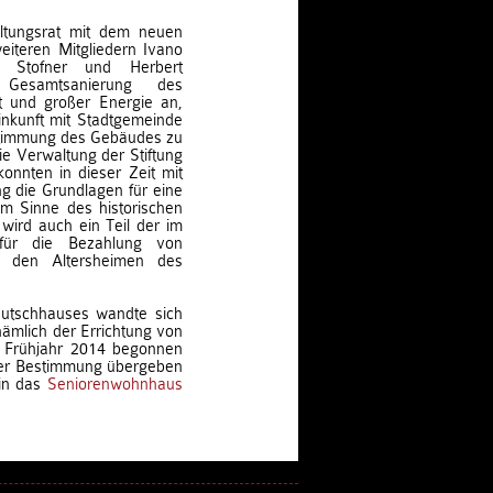
ltungsrat mit dem neuen
iteren Mitgliedern Ivano
m Stofner und Herbert
Gesamtsanierung des
t und großer Energie an,
nkunft mit Stadtgemeinde
stimmung des Gebäudes zu
e Verwaltung der Stiftung
onnten in dieser Zeit mit
g die Grundlagen für eine
im Sinne des historischen
wird auch ein Teil der im
für die Bezahlung von
n den Altersheimen des
utschhauses wandte sich
ämlich der Errichtung von
 Frühjahr 2014 begonnen
rer Bestimmung übergeben
 in das
Seniorenwohnhaus