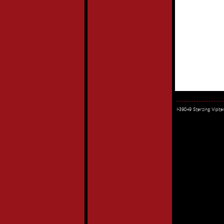
I-39049 Sterzing Vipi