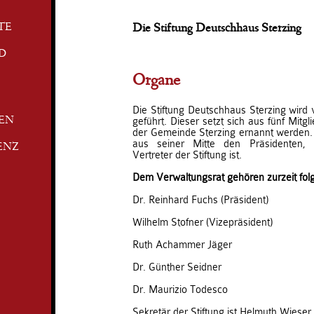
TE
Die Stiftung Deutschhaus Sterzing
D
Organe
Die Stiftung Deutschhaus Sterzing wird
geführt. Dieser setzt sich aus fünf Mit
TEN
der Gemeinde Sterzing ernannt werden.
aus seiner Mitte den Präsidenten, 
ENZ
Vertreter der Stiftung ist.
Dem Verwaltungsrat gehören zurzeit fo
Dr. Reinhard Fuchs (Präsident)
Wilhelm Stofner (Vizepräsident)
Ruth Achammer Jäger
Dr. Günther Seidner
Dr. Maurizio Todesco
Sekretär der Stiftung ist Helmuth Wieser