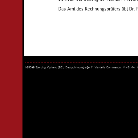
Das Amt des Rechnungsprüfers übt Dr. F
I-39049 Sterzing Vipiteno (BZ), Deutschhausstraße 11 Via della Commenda, MwSt.-Nr.