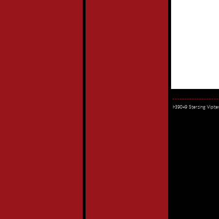
I-39049 Sterzing Vipi