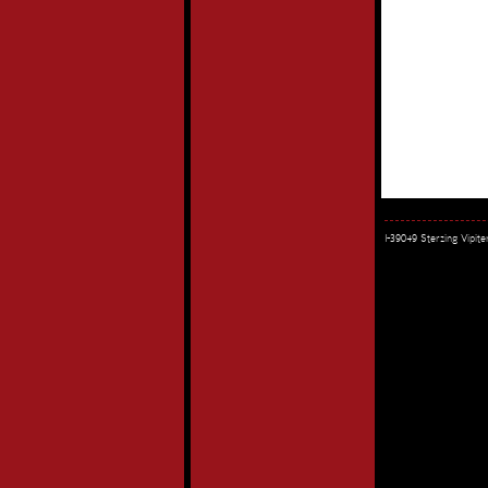
I-39049 Sterzing Vipi