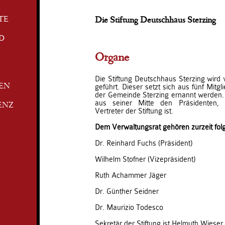
TE
Die Stiftung Deutschhaus Sterzing
D
Organe
Die Stiftung Deutschhaus Sterzing wird
geführt. Dieser setzt sich aus fünf Mit
TEN
der Gemeinde Sterzing ernannt werden.
aus seiner Mitte den Präsidenten, 
ENZ
Vertreter der Stiftung ist.
Dem Verwaltungsrat gehören zurzeit fo
Dr. Reinhard Fuchs (Präsident)
Wilhelm Stofner (Vizepräsident)
Ruth Achammer Jäger
Dr. Günther Seidner
Dr. Maurizio Todesco
Sekretär der Stiftung ist Helmuth Wieser