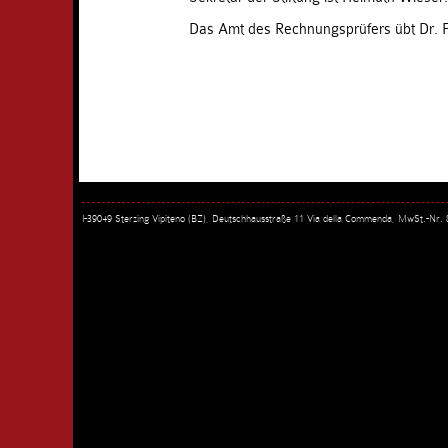
Das Amt des Rechnungsprüfers übt Dr. F
I-39049 Sterzing Vipiteno (BZ), Deutschhausstraße 11 Via della Commenda, MwSt.-Nr.