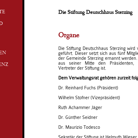
TE
Die Stiftung Deutschhaus Sterzing
D
Organe
Die Stiftung Deutschhaus Sterzing wird
geführt. Dieser setzt sich aus fünf Mit
TEN
der Gemeinde Sterzing ernannt werden.
aus seiner Mitte den Präsidenten, 
ENZ
Vertreter der Stiftung ist.
Dem Verwaltungsrat gehören zurzeit fo
Dr. Reinhard Fuchs (Präsident)
Wilhelm Stofner (Vizepräsident)
Ruth Achammer Jäger
Dr. Günther Seidner
Dr. Maurizio Todesco
Sekretär der Stiftung ist Helmuth Wieser