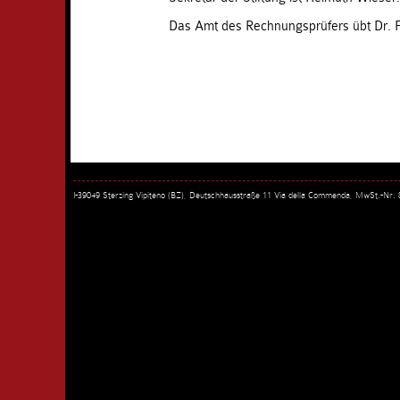
Das Amt des Rechnungsprüfers übt Dr. F
I-39049 Sterzing Vipiteno (BZ), Deutschhausstraße 11 Via della Commenda, MwSt.-Nr.