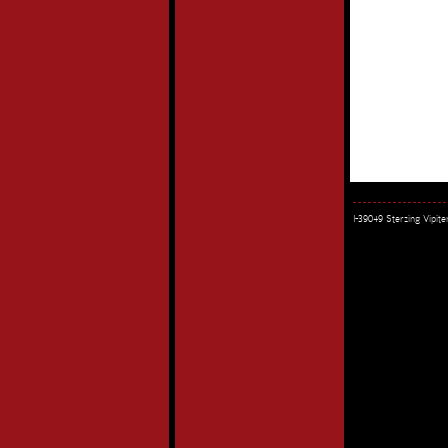
I-39049 Sterzing Vipi