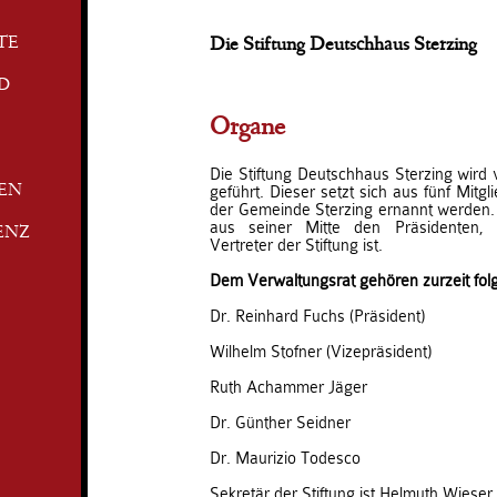
TE
Die Stiftung Deutschhaus Sterzing
D
Organe
Die Stiftung Deutschhaus Sterzing wird
geführt. Dieser setzt sich aus fünf Mit
TEN
der Gemeinde Sterzing ernannt werden.
aus seiner Mitte den Präsidenten, 
ENZ
Vertreter der Stiftung ist.
Dem Verwaltungsrat gehören zurzeit fo
Dr. Reinhard Fuchs (Präsident)
Wilhelm Stofner (Vizepräsident)
Ruth Achammer Jäger
Dr. Günther Seidner
Dr. Maurizio Todesco
Sekretär der Stiftung ist Helmuth Wieser