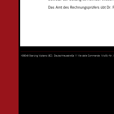
Das Amt des Rechnungsprüfers übt Dr. F
I-39049 Sterzing Vipiteno (BZ), Deutschhausstraße 11 Via della Commenda, MwSt.-Nr.