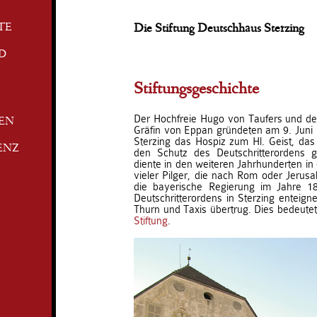
TE
Die Stiftung Deutschhaus Sterzing
D
Stiftungsgeschichte
Der Hochfreie Hugo von Taufers und de
TEN
Gräfin von Eppan gründeten am 9. Juni 
Sterzing das Hospiz zum Hl. Geist, das 
ENZ
den Schutz des Deutschritterordens 
diente in den weiteren Jahrhunderten in
vieler Pilger, die nach Rom oder Jerus
die bayerische Regierung im Jahre 1
Deutschritterordens in Sterzing enteign
Thurn und Taxis übertrug. Dies bedeutet
Stiftung
.