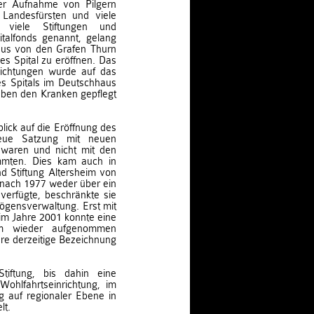
er Aufnahme von Pilgern
r Landesfürsten und viele
 viele Stiftungen und
italfonds genannt, gelang
aus von den Grafen Thurn
s Spital zu eröffnen. Das
lichtungen wurde auf das
es Spitals im Deutschhaus
eben den Kranken gepflegt
blick auf die Eröffnung des
neue Satzung mit neuen
t waren und nicht mit den
immten. Dies kam auch in
 Stiftung Altersheim von
 nach 1977 weder über ein
verfügte, beschränkte sie
mögensverwaltung. Erst mit
m Jahre 2001 konnte eine
orm wieder aufgenommen
ihre derzeitige Bezeichnung
iftung, bis dahin eine
Wohlfahrtseinrichtung, im
 auf regionaler Ebene in
lt.