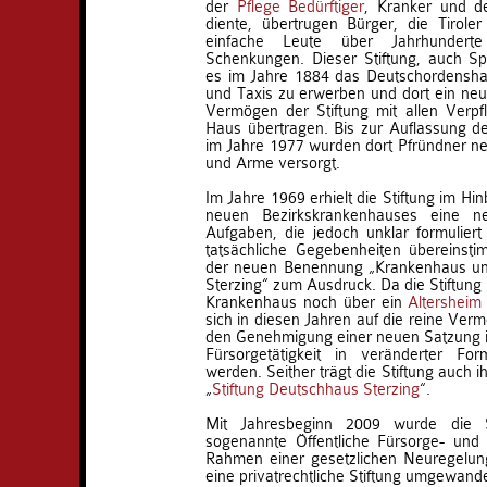
der
Pflege Bedürftiger
, Kranker und d
diente, übertrugen Bürger, die Tirole
einfache Leute über Jahrhunderte
Schenkungen. Dieser Stiftung, auch Sp
es im Jahre 1884 das Deutschordensh
und Taxis zu erwerben und dort ein neue
Vermögen der Stiftung mit allen Verpf
Haus übertragen. Bis zur Auflassung d
im Jahre 1977 wurden dort Pfründner n
und Arme versorgt.
Im Jahre 1969 erhielt die Stiftung im Hin
neuen Bezirkskrankenhauses eine 
Aufgaben, die jedoch unklar formulier
tatsächliche Gegebenheiten übereinst
der neuen Benennung „Krankenhaus und
Sterzing“ zum Ausdruck. Da die Stiftung
Krankenhaus noch über ein
Altersheim
sich in diesen Jahren auf die reine Ver
den Genehmigung einer neuen Satzung i
Fürsorgetätigkeit in veränderter F
werden. Seither trägt die Stiftung auch 
„
Stiftung Deutschhaus Sterzing
“.
Mit Jahresbeginn 2009 wurde die St
sogenannte Öffentliche Fürsorge- und 
Rahmen einer gesetzlichen Neuregelung
eine privatrechtliche Stiftung umgewande