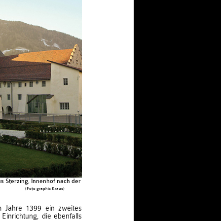
s Sterzing, Innenhof nach der Restaurierung
(Foto graphic Kraus)
m Jahre 1399 ein zweites
Einrichtung, die ebenfalls