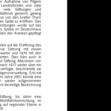
er Aufnahme von Pilgern
r Landesfürsten und viele
 viele Stiftungen und
italfonds genannt, gelang
aus von den Grafen Thurn
s Spital zu eröffnen. Das
lichtungen wurde auf das
es Spitals im Deutschhaus
eben den Kranken gepflegt
blick auf die Eröffnung des
neue Satzung mit neuen
t waren und nicht mit den
immten. Dies kam auch in
 Stiftung Altersheim von
 nach 1977 weder über ein
verfügte, beschränkte sie
mögensverwaltung. Erst mit
m Jahre 2001 konnte eine
orm wieder aufgenommen
ihre derzeitige Bezeichnung
iftung, bis dahin eine
Wohlfahrtseinrichtung, im
 auf regionaler Ebene in
lt.