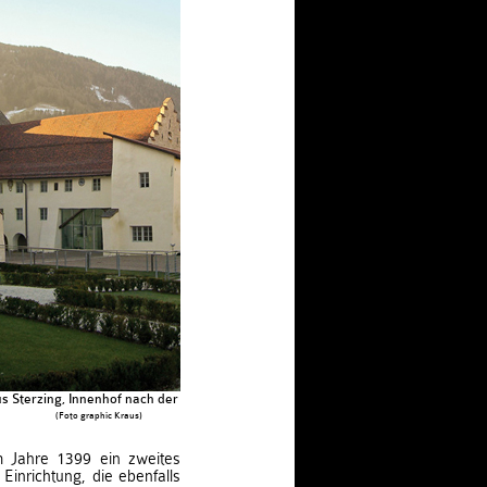
s Sterzing, Innenhof nach der Restaurierung
(Foto graphic Kraus)
m Jahre 1399 ein zweites
Einrichtung, die ebenfalls