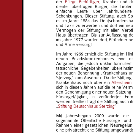
der
Pflege Bedürftiger
, Kranker und d
diente, übertrugen Bürger, die Tirole
einfache Leute über Jahrhunderte
Schenkungen. Dieser Stiftung, auch Sp
es im Jahre 1884 das Deutschordensh
und Taxis zu erwerben und dort ein neue
Vermögen der Stiftung mit allen Verpf
Haus übertragen. Bis zur Auflassung d
im Jahre 1977 wurden dort Pfründner n
und Arme versorgt.
Im Jahre 1969 erhielt die Stiftung im Hin
neuen Bezirkskrankenhauses eine 
Aufgaben, die jedoch unklar formulier
tatsächliche Gegebenheiten übereinst
der neuen Benennung „Krankenhaus und
Sterzing“ zum Ausdruck. Da die Stiftung
Krankenhaus noch über ein
Altersheim
sich in diesen Jahren auf die reine Ver
den Genehmigung einer neuen Satzung i
Fürsorgetätigkeit in veränderter F
werden. Seither trägt die Stiftung auch 
„
Stiftung Deutschhaus Sterzing
“.
Mit Jahresbeginn 2009 wurde die St
sogenannte Öffentliche Fürsorge- und 
Rahmen einer gesetzlichen Neuregelung
eine privatrechtliche Stiftung umgewande