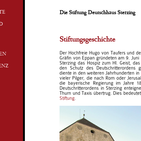
TE
Die Stiftung Deutschhaus Sterzing
D
Stiftungsgeschichte
Der Hochfreie Hugo von Taufers und de
TEN
Gräfin von Eppan gründeten am 9. Juni 
Sterzing das Hospiz zum Hl. Geist, das 
ENZ
den Schutz des Deutschritterordens 
diente in den weiteren Jahrhunderten in
vieler Pilger, die nach Rom oder Jerus
die bayerische Regierung im Jahre 1
Deutschritterordens in Sterzing enteign
Thurn und Taxis übertrug. Dies bedeutet
Stiftung
.