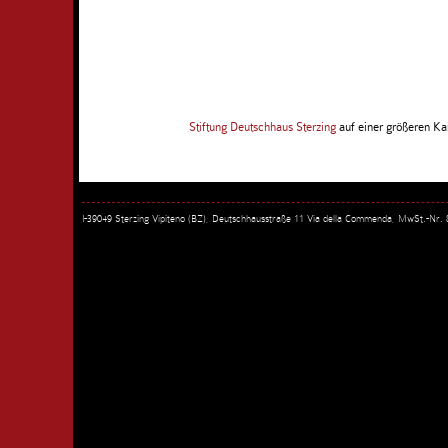
Stiftung Deutschhaus Sterzing
auf einer größeren Ka
I-39049 Sterzing Vipiteno (BZ), Deutschhausstraße 11 Via della Commenda, MwSt.-Nr.