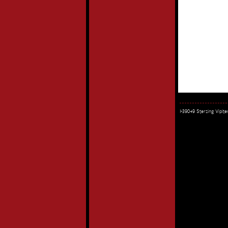
I-39049 Sterzing Vipi