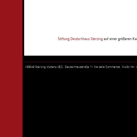
Stiftung Deutschhaus Sterzing
auf einer größeren Ka
I-39049 Sterzing Vipiteno (BZ), Deutschhausstraße 11 Via della Commenda, MwSt.-Nr.