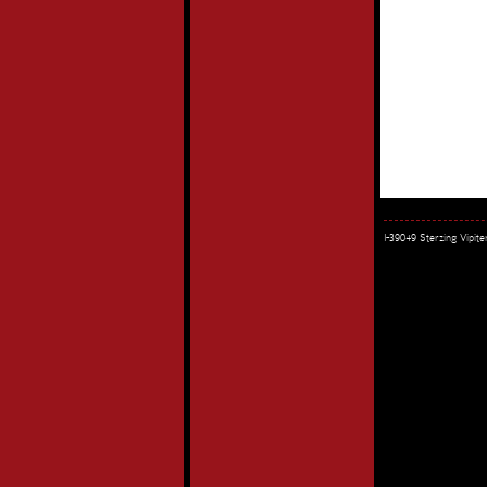
I-39049 Sterzing Vipi