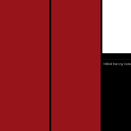
I-39049 Sterzing Vipi