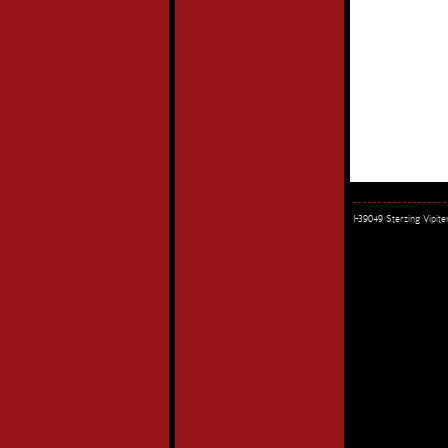
I-39049 Sterzing Vipi